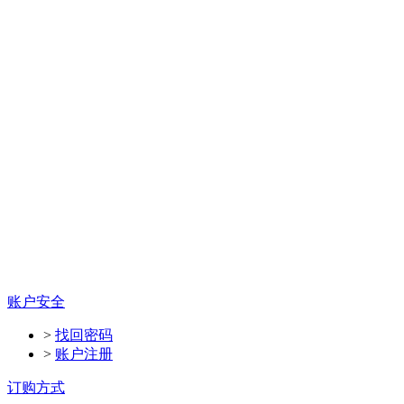
账户安全
>
找回密码
>
账户注册
订购方式