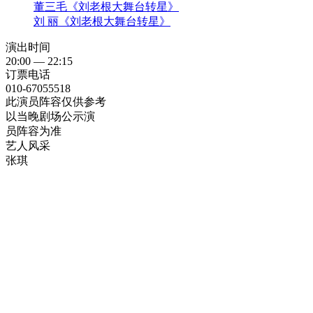
董三毛
《刘老根大舞台转星》
刘 丽
《刘老根大舞台转星》
演出时间
20:00 — 22:15
订票电话
010-67055518
此演员阵容仅供参考
以当晚剧场公示演
员阵容为准
艺人风采
张琪