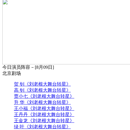
今日演员阵容－[8月09日]
北京剧场
贺 钊
《刘老根大舞台转星》
高 钊
《刘老根大舞台转星》
贾小七
《刘老根大舞台转星》
升 华
《刘老根大舞台转星》
王小福
《刘老根大舞台转星》
王丹丹
《刘老根大舞台转星》
王金龙
《刘老根大舞台转星》
绿 叶
《刘老根大舞台转星》