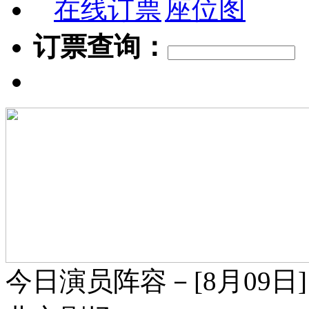
在线订票
座位图
订票查询：
今日演员阵容－[8月09日]