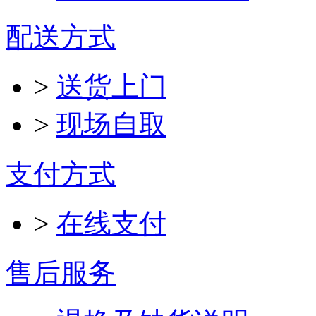
配送方式
>
送货上门
>
现场自取
支付方式
>
在线支付
售后服务