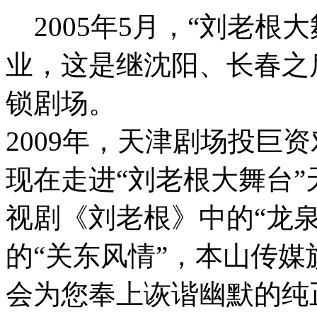
2005年5月，“刘老根
业，这是继沈阳、长春之
锁剧场。
2009年，天津剧场投巨
现在走进“刘老根大舞台
视剧《刘老根》中的“龙
的“关东风情”，本山传
会为您奉上诙谐幽默的纯