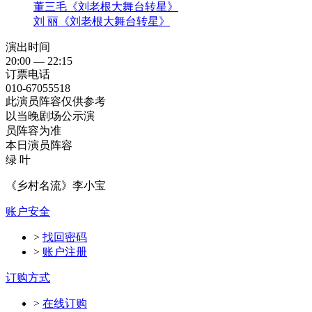
董三毛
《刘老根大舞台转星》
刘 丽
《刘老根大舞台转星》
演出时间
20:00 — 22:15
订票电话
010-67055518
此演员阵容仅供参考
以当晚剧场公示演
员阵容为准
本日演员阵容
绿 叶
《乡村名流》李小宝
账户安全
>
找回密码
>
账户注册
订购方式
>
在线订购