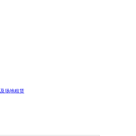
及场地租赁