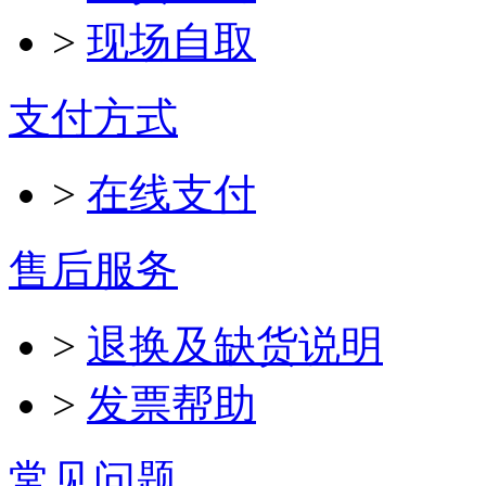
>
现场自取
支付方式
>
在线支付
售后服务
>
退换及缺货说明
>
发票帮助
常见问题