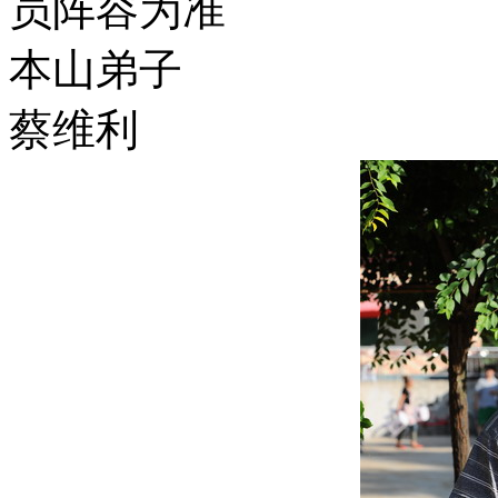
员阵容为准
本山弟子
蔡维利