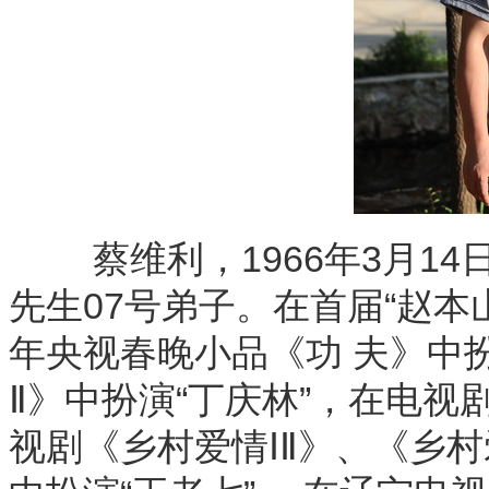
蔡维利，1966年3月14
先生07号弟子。在首届“赵本
年央视春晚小品《功 夫》中
Ⅱ》中扮演“丁庆林”，在电视剧
视剧《乡村爱情ⅠⅡ》、《乡