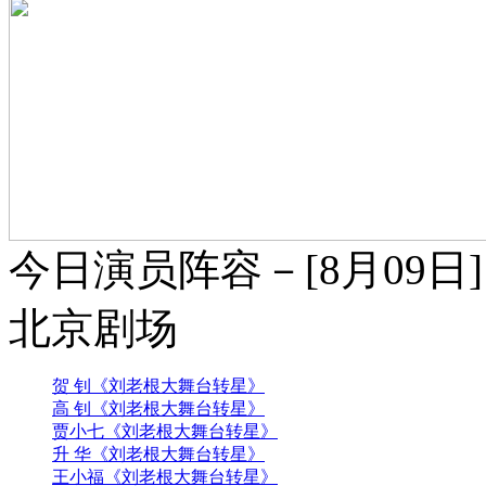
今日演员阵容－[8月09日]
北京剧场
贺 钊
《刘老根大舞台转星》
高 钊
《刘老根大舞台转星》
贾小七
《刘老根大舞台转星》
升 华
《刘老根大舞台转星》
王小福
《刘老根大舞台转星》