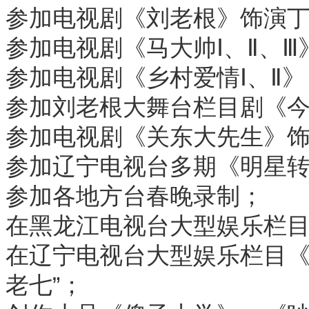
参加电视剧《刘老根》饰演
参加电视剧《马大帅Ⅰ、Ⅱ、
参加电视剧《乡村爱情Ⅰ、Ⅱ
参加刘老根大舞台栏目剧《
参加电视剧《关东大先生》
参加辽宁电视台多期《明星
参加各地方台春晚录制；
在黑龙江电视台大型娱乐栏目
在辽宁电视台大型娱乐栏目《
老七”；