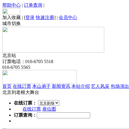
帮助中心
|
订单查询
|
加入收藏
|
[
登录
快速注册
]
|
会员中心
城市切换
北京站
订票电话：010-6705 5518
010-6705 5565
首页
在线订票
本山弟子
新闻资讯
本站介绍
艺人风采
包场演出
北京刘老根大舞台
在线订票：
在线订票
座位图
订票查询：