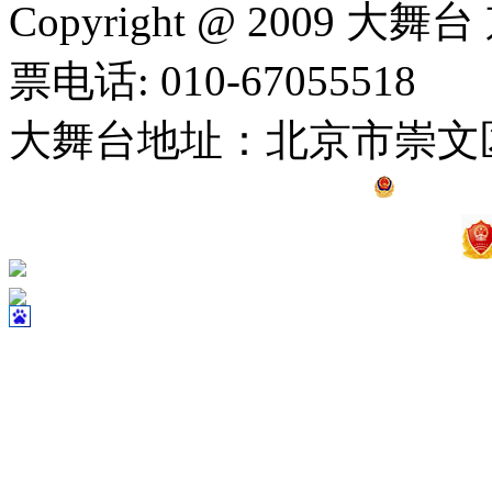
Copyright @ 2009 大舞
票电话: 010-67055518
大舞台地址：北京市崇文
京公网安备 11