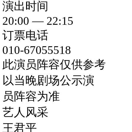
演出时间
20:00 — 22:15
订票电话
010-67055518
此演员阵容仅供参考
以当晚剧场公示演
员阵容为准
艺人风采
王君平