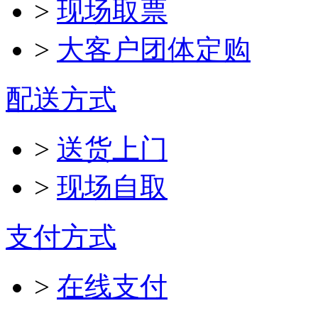
>
现场取票
>
大客户团体定购
配送方式
>
送货上门
>
现场自取
支付方式
>
在线支付