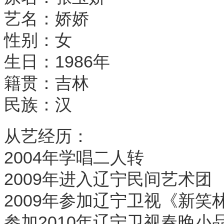
艺名：娇娇
性别：女
生日：1986年
籍贯：吉林
民族：汉
从艺经历：
2004年学唱二人转
2009年进入辽宁民间艺术团
2009年参加辽宁卫视《新
参加2010年辽宁卫视春晚小