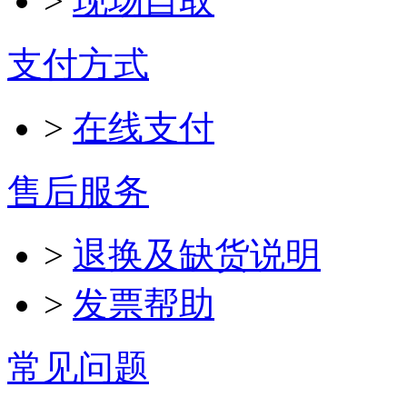
>
现场自取
支付方式
>
在线支付
售后服务
>
退换及缺货说明
>
发票帮助
常见问题