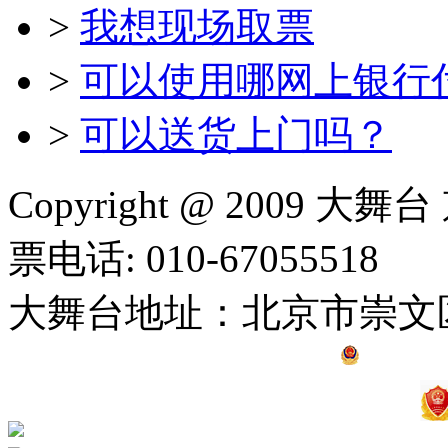
>
我想现场取票
>
可以使用哪网上银行
>
可以送货上门吗？
Copyright @ 2009 大舞
票电话: 010-67055518
大舞台地址：北京市崇文
京公网安备 11