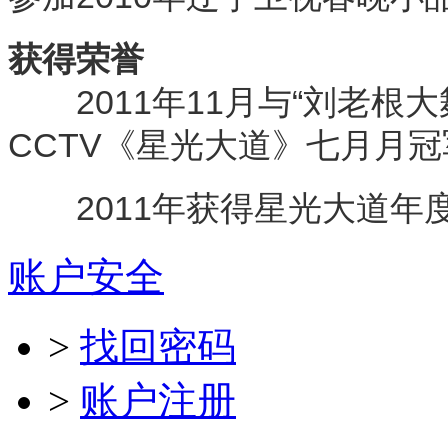
获得荣誉
2011年11月与“刘老根大
CCTV《星光大道》七月月冠
2011年获得星光大道年
账户安全
>
找回密码
>
账户注册