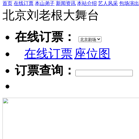
首页
在线订票
本山弟子
新闻资讯
本站介绍
艺人风采
包场演出
北京刘老根大舞台
在线订票：
在线订票
座位图
订票查询：