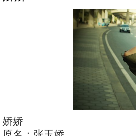
娇娇
原名：张玉娇