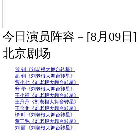
今日演员阵容－[8月09日]
北京剧场
贺 钊
《刘老根大舞台转星》
高 钊
《刘老根大舞台转星》
贾小七
《刘老根大舞台转星》
升 华
《刘老根大舞台转星》
王小福
《刘老根大舞台转星》
王丹丹
《刘老根大舞台转星》
王金龙
《刘老根大舞台转星》
绿 叶
《刘老根大舞台转星》
董三毛
《刘老根大舞台转星》
刘 丽
《刘老根大舞台转星》