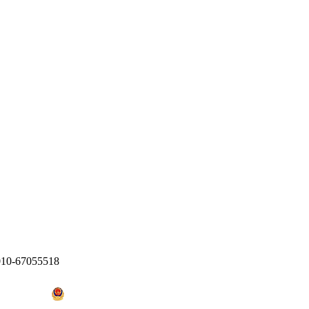
0-67055518
京公网安备 11010102003494号