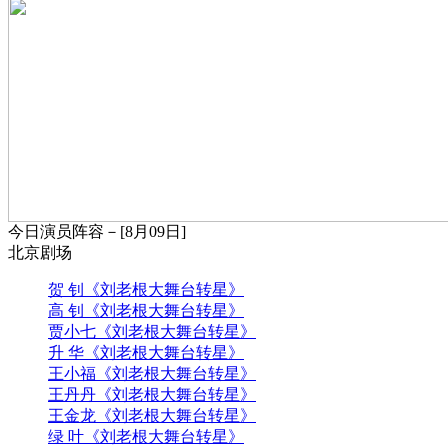
今日演员阵容－[8月09日]
北京剧场
贺 钊
《刘老根大舞台转星》
高 钊
《刘老根大舞台转星》
贾小七
《刘老根大舞台转星》
升 华
《刘老根大舞台转星》
王小福
《刘老根大舞台转星》
王丹丹
《刘老根大舞台转星》
王金龙
《刘老根大舞台转星》
绿 叶
《刘老根大舞台转星》