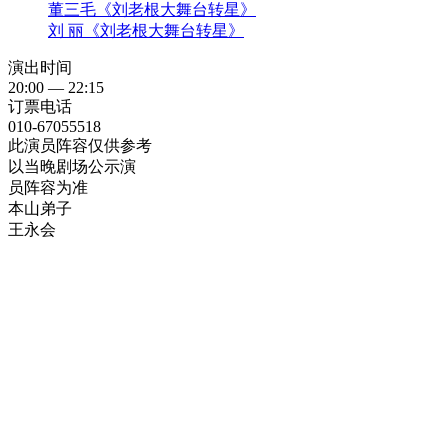
董三毛
《刘老根大舞台转星》
刘 丽
《刘老根大舞台转星》
演出时间
20:00 — 22:15
订票电话
010-67055518
此演员阵容仅供参考
以当晚剧场公示演
员阵容为准
本山弟子
王永会