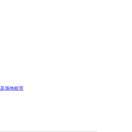
及场地租赁